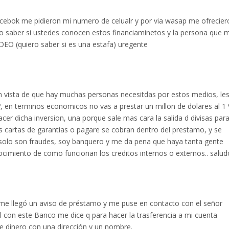
acebok me pidieron mi numero de celualr y por via wasap me ofrecier
eo saber si ustedes conocen estos financiaminetos y la persona que 
EO (quiero saber si es una estafa) uregente
 vista de que hay muchas personas necesitdas por estos medios, le
 en terminos economicos no vas a prestar un millon de dolares al 1
acer dicha inversion, una porque sale mas cara la salida d divisas par
as cartas de garantias o pagare se cobran dentro del prestamo, y se
solo son fraudes, soy banquero y me da pena que haya tanta gente
ocimiento de como funcionan los creditos internos o externos.. salud
me llegó un aviso de préstamo y me puse en contacto con el señor
el con este Banco me dice q para hacer la trasferencia a mi cuenta
e dinero con una dirección y un nombre.