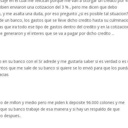
aje en el cual me felicitan porque me van a otorgar un credito por 4
bien enviaron una cotizacion del 3 % , pero me dicen que debo
, y me asalta una duda, por eso pregunto ¿si es posible tal situacion?
de un banco, los gastos que se lleve dicho credito hasta su culminaci
das que ira todo ese tipo de gastos dentro del credito y en la cotizacio
 generaron y el interes que se va a pagar por dicho credito ...
en su banco con el Sr adrede y me gustaría saber si es verdad o es
s que me sale de su banco si quiere se lo envió para que los pued
acias
to de millon y medio pero me piden k deposite 96.000 colones y me
e que su banco trabaje de esa manera y si hay un respaldo de que
o despues..