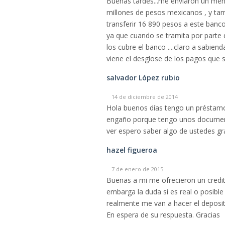
Buenas tardes...me enviaron un mens
millones de pesos mexicanos , y tam
transferir 16 890 pesos a este banco
ya que cuando se tramita por parte 
los cubre el banco ....claro a sabien
viene el desglose de los pagos que se
salvador López rubio
14 de diciembre de 2014
Hola buenos días tengo un préstamo 
engaño porque tengo unos documento
ver espero saber algo de ustedes gr
hazel figueroa
7 de enero de 2015
Buenas a mi me ofrecieron un credi
embarga la duda si es real o posibl
realmente me van a hacer el deposit
En espera de su respuesta. Gracias