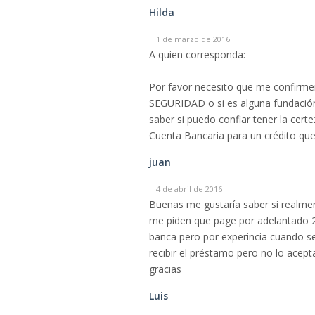
Hilda
1 de marzo de 2016
A quien corresponda:
Por favor necesito que me confirm
SEGURIDAD o si es alguna fundación
saber si puedo confiar tener la cer
Cuenta Bancaria para un crédito que
juan
4 de abril de 2016
Buenas me gustaría saber si realmen
me piden que page por adelantado 2
banca pero por experincia cuando se 
recibir el préstamo pero no lo acep
gracias
Luis