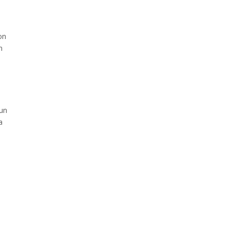
on
n
 un
a