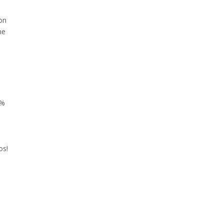
on
me
s
 %
a
os!