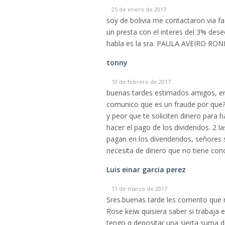
25 de enero de 2017
soy de bolivia me contactaron via f
un presta con el interes del 3% des
habla es la sra. PAULA AVEIRO ROND
tonny
10 de febrero de 2017
buenas tardes estimados amigos, en
comunico que es un fraude por que?,
y peor que te soliciten dinero para h
hacer el pago de los dividendos. 2 l
pagan en los divendendos, señores 
necesita de dinero que no tiene con
Luis einar garcia perez
11 de marzo de 2017
Sres.buenas tarde les comento que 
Rose keiw quisiera saber si trabaja 
tengo q depositar una sierta suma d