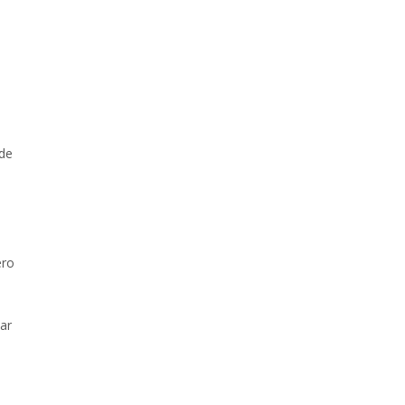
 de
ero
ar