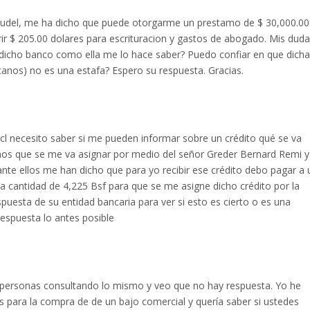
audel, me ha dicho que puede otorgarme un prestamo de $ 30,000.00
rir $ 205.00 dolares para escrituracion y gastos de abogado. Mis dud
 dicho banco como ella me lo hace saber? Puedo confiar en que dicha
canos) no es una estafa? Espero su respuesta. Gracias.
cl necesito saber si me pueden informar sobre un crédito qué se va
nos que se me va asignar por medio del señor Greder Bernard Remi y
nte ellos me han dicho que para yo recibir ese crédito debo pagar a 
la cantidad de 4,225 Bsf para que se me asigne dicho crédito por la
puesta de su entidad bancaria para ver si esto es cierto o es una
respuesta lo antes posible
 personas consultando lo mismo y veo que no hay respuesta. Yo he
 para la compra de de un bajo comercial y quería saber si ustedes