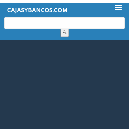
CAJASYBANCOS.COM
🔍