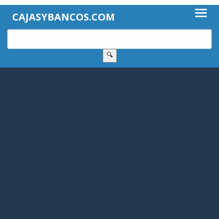
CAJASYBANCOS.COM
🔍