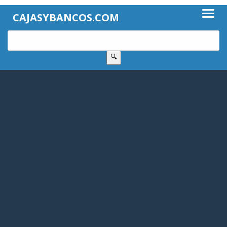
CAJASYBANCOS.COM
🔍