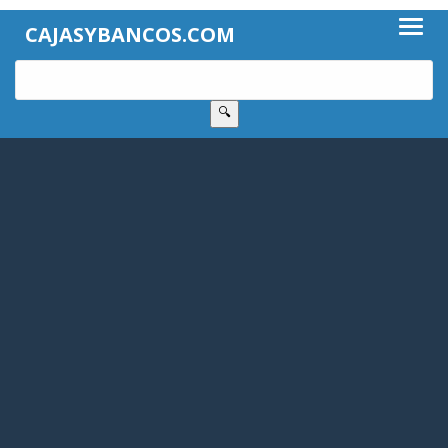
CAJASYBANCOS.COM
🔍