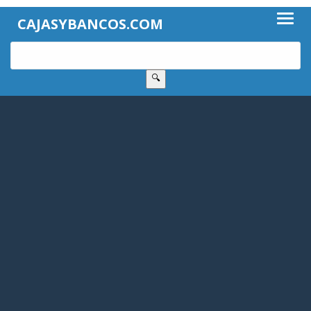
CAJASYBANCOS.COM
🔍