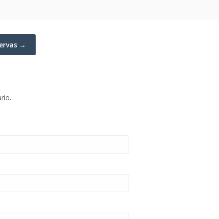
servas →
rio.