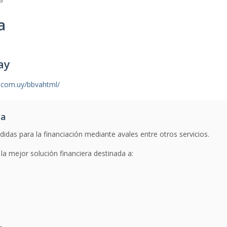
a
a
ay
.com.uy/bbvahtml/
va
idas para la financiación mediante avales entre otros servicios.
la mejor solución financiera destinada a: