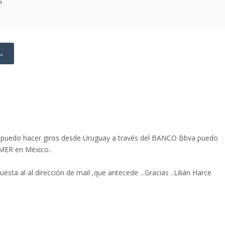
s
 →
a puedo hacer giros desde Uruguay a través del BANCO Bbva puedo
ER en México..
sta al al dirección de mail ,que antecede ...Gracias ..Lilián Harce