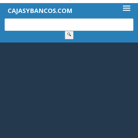
CAJASYBANCOS.COM
🔍