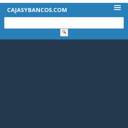
CAJASYBANCOS.COM
🔍