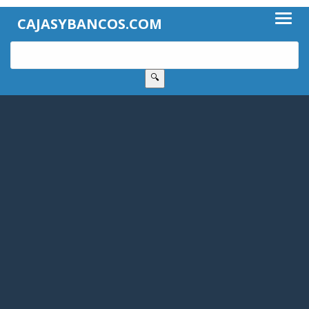
CAJASYBANCOS.COM
🔍