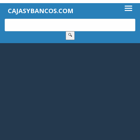
CAJASYBANCOS.COM
🔍