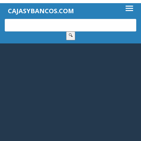
CAJASYBANCOS.COM
🔍