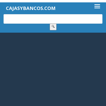
CAJASYBANCOS.COM
🔍