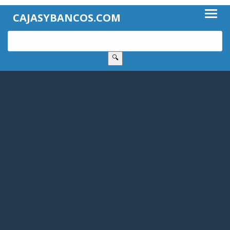
CAJASYBANCOS.COM
🔍