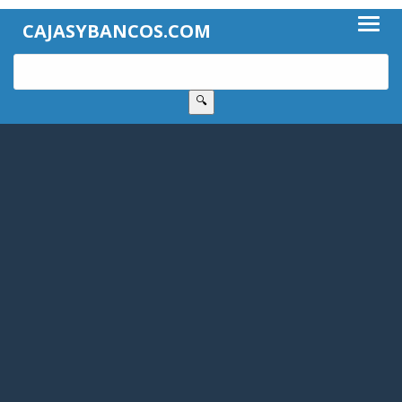
CAJASYBANCOS.COM
🔍