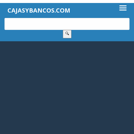
CAJASYBANCOS.COM
🔍