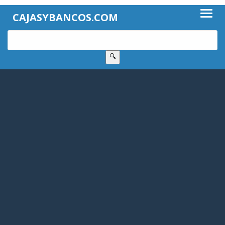
CAJASYBANCOS.COM
🔍