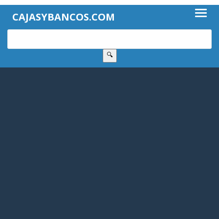
CAJASYBANCOS.COM
🔍