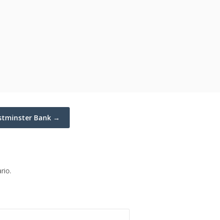
estminster Bank →
rio.