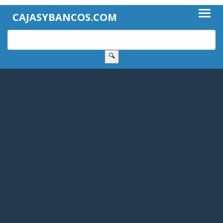
CAJASYBANCOS.COM
🔍