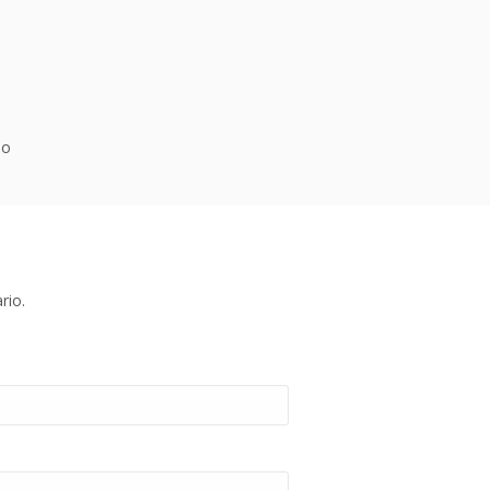
io
rio.