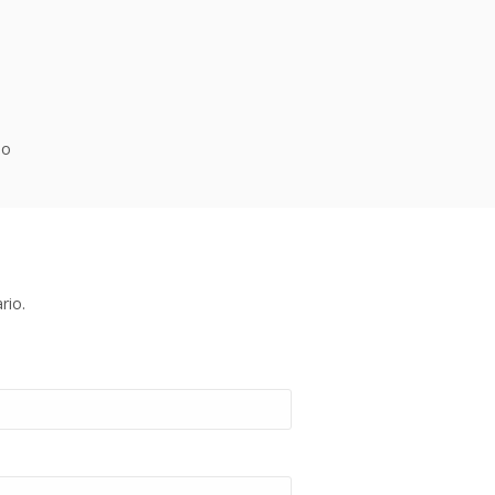
io
rio.