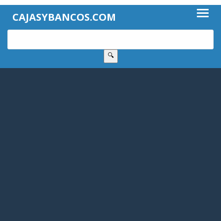
CAJASYBANCOS.COM
🔍