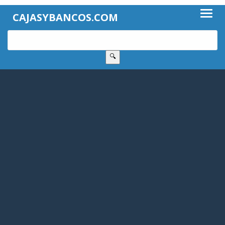
CAJASYBANCOS.COM
🔍