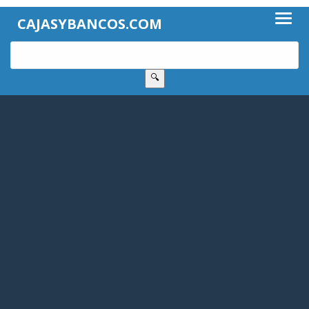
CAJASYBANCOS.COM
🔍