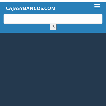
CAJASYBANCOS.COM
🔍