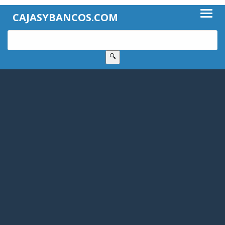
CAJASYBANCOS.COM
🔍