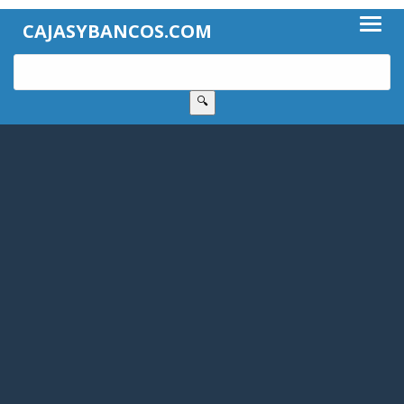
CAJASYBANCOS.COM
🔍