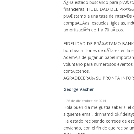
Â¿Ha estado buscando para prÃ©sta
financieras, FIDELIDAD DEL PRÃ‰
prÃ©stamo a una tasa de interÃ©s de
compaÃ±Ã­as, escuelas, iglesias, ind
amortizaciÃ³n de 1 a 70 aÃ±os.
FIDELIDAD DE PRÃ‰STAMO BANK PLC I
bombea millones de dÃ³lares en la e
AdemÃ¡s de jugar un papel importan
voluntario para numerosos eventos y 
contÃ¡ctenos.
AGRADECERÃ‰ SU PRONTA INFORM
George Vasher
26 de diciembre de 2014
Hola buen dia me gustia saber si el
siguiente email; dr.nnamdi.ok.fidel
He estado recibiendo correos de esta
enviando, con el fin de que recib