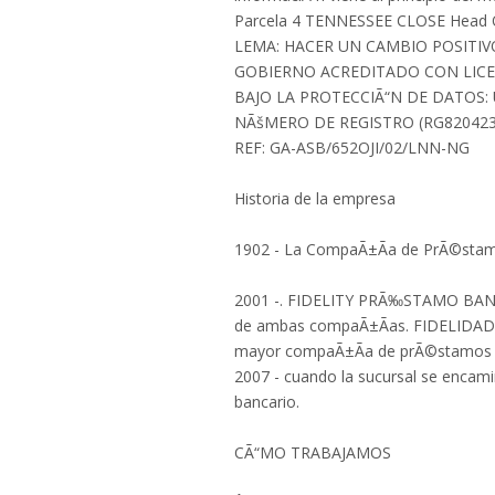
Parcela 4 TENNESSEE CLOSE Head 
LEMA: HACER UN CAMBIO POSITIV
GOBIERNO ACREDITADO CON LICE
BAJO LA PROTECCIÃ“N DE DATOS:
NÃšMERO DE REGISTRO (RG820423
REF: GA-ASB/652OJI/02/LNN-NG
Historia de la empresa
1902 - La CompaÃ±Ã­a de PrÃ©stamo
2001 -. FIDELITY PRÃ‰STAMO BANK PL
de ambas compaÃ±Ã­as. FIDELIDAD
mayor compaÃ±Ã­a de prÃ©stamos se
2007 - cuando la sucursal se enc
bancario.
CÃ“MO TRABAJAMOS