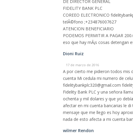
DE DIRECTOR GENERAL
FIDELITY BANK PLC
COREEO ELECTRONICO fidelitybank
telÃ©fono ;+234876007627
ATENCION BENEFICIARIO
PODEMOS PERMITIR A PAGAR 200.00 $
eso que hay mÃ¡s cosas detengan e
Dioni Ruiz
17 de marzo de 2016
A por cierto me pidieron todos mis 
cuenta Mi cedula mi numero de celul
fidelitybankplc320@gmail.com fide
Fidelity Bank PLC y una señora lla
ochenta y mil dolares y que yo debía
afectar en mi cuenta bancarias le di
mensaje que me llego es hoy aproxim
nada de esto afecta a mi cuenta banc
wilmer Rendon