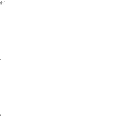
ahí
e
o