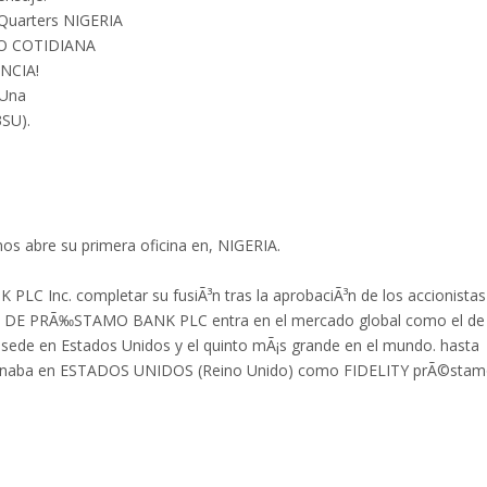
Quarters NIGERIA
O COTIDIANA
NCIA!
 Una
SU).
s abre su primera oficina en, NIGERIA.
C Inc. completar su fusiÃ³n tras la aprobaciÃ³n de los accionistas
 DE PRÃ‰STAMO BANK PLC entra en el mercado global como el de 
de en Estados Unidos y el quinto mÃ¡s grande en el mundo. hasta
aminaba en ESTADOS UNIDOS (Reino Unido) como FIDELITY prÃ©sta