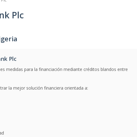
 Plc
nk Plc
igeria
nk Plc
tes medidas para la financiación mediante créditos blandos entre
trar la mejor solución financiera orientada a:
dad