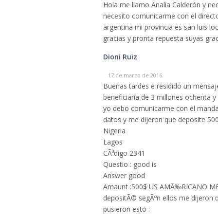
Hola me llamo Analia Calderón y nece
necesito comunicarme con el direct
argentina mi provincia es san luis l
gracias y pronta repuesta suyas gra
Dioni Ruiz
17 de marzo de 2016
Buenas tardes e residido un mensa
beneficiaria de 3 millones ochenta y
yo debo comunicarme con el mandarl
datos y me dijeron que deposite 50
Nigeria
Lagos
CÃ³digo 2341
Questio : good is
Answer good
Amaunt :500$ US AMÃ‰RICANO ME 
depositÃ© segÃºn ellos me dijeron 
pusieron esto :