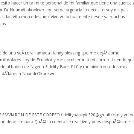
sito hacer un ta mi te personal de mi familiar que tiene una cuenta 
or Dr Nnamdi okonkwo con suma urgencia lo necesito soy del país
ocalidad villa mercedes aquí vivo yo actualmente desde ya muchas
cias
je de una seÃ±ora llamada Handy blessing que me dejÃ³ como
 mil dolares soy de Ecuador y me escribieron a mi correo diciendo qu
e al banco de Nigeria Fidelity Bank PLC y me pidieron todos mis
0 dÃ³lares a Nnandi Okonkwo
EMVIARON DE ESTE COREEO fidelitybankplc320@gmail.com y yo n
que deposite para QuÃ© la cuenta se reactive y pues despuÃ©s me