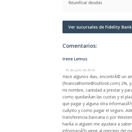
Reunificar deudas
Ver sucursales de Fidelity Bank
Comentarios:
Irene Lemus
10 de julio de 2014
Hace algunos dias, encontrÃ© un an
(financialhome@outlook.com) 2%, y
mi nombre, cantidad a prestar y pa
como quedarÃ­an las cuotas y el pl
que pagar y alguna otra informaciÃ³
cuÃ¡nto y como pagar el seguro. Ad
transferencia bancaria o por Wester
harÃ­a si alguien me ayudara a sab
informaciÃ³n viene al principio del m