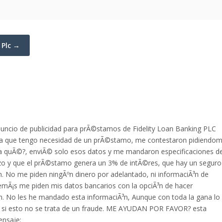
 Plc →
uncio de publicidad para prÃ©stamos de Fidelity Loan Banking PLC
a que tengo necesidad de un prÃ©stamo, me contestaron pidiendo
ra quÃ©?, enviÃ© solo esos datos y me mandaron especificaciones d
azo y que el prÃ©stamo genera un 3% de intÃ©res, que hay un seguro
n. No me piden ningÃºn dinero por adelantado, ni informaciÃ³n de
emÃ¡s me piden mis datos bancarios con la opciÃ³n de hacer
n. No les he mandado esta informaciÃ³n, Aunque con toda la gana lo
er si esto no se trata de un fraude. ME AYUDAN POR FAVOR? esta
ensaje: