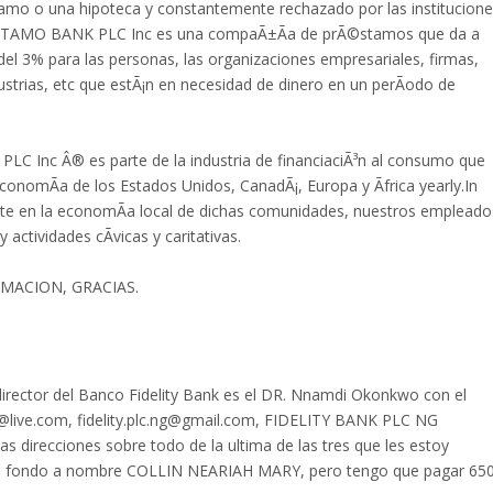
mo o una hipoteca y constantemente rechazado por las institucion
STAMO BANK PLC Inc es una compaÃ±Ã­a de prÃ©stamos que da a
l 3% para las personas, las organizaciones empresariales, firmas,
ustrias, etc que estÃ¡n en necesidad de dinero en un perÃ­odo de
nc Â® es parte de la industria de financiaciÃ³n al consumo que
conomÃ­a de los Estados Unidos, CanadÃ¡, Europa y Ãfrica yearly.In
te en la economÃ­a local de dichas comunidades, nuestros empleado
actividades cÃ­vicas y caritativas.
ACION, GRACIAS.
 director del Banco Fidelity Bank es el DR. Nnamdi Okonkwo con el
ity@live.com, fidelity.plc.ng@gmail.com, FIDELITY BANK PLC NG
s direcciones sobre todo de la ultima de las tres que les estoy
a un fondo a nombre COLLIN NEARIAH MARY, pero tengo que pagar 65