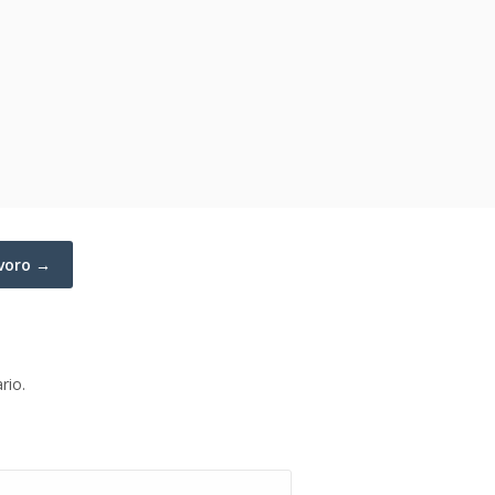
avoro →
rio.