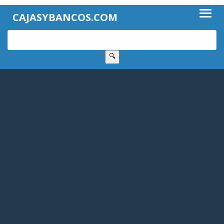
CAJASYBANCOS.COM
🔍