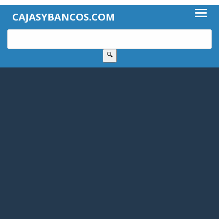
CAJASYBANCOS.COM
🔍