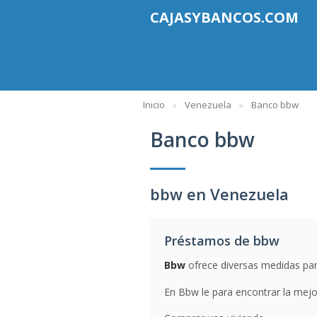
CAJASYBANCOS.COM
Inicio
Venezuela
Banco bbw
Banco bbw
bbw en Venezuela
Préstamos de bbw
Bbw
ofrece diversas medidas para
En Bbw le para encontrar la mejor