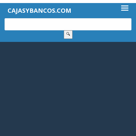
CAJASYBANCOS.COM
🔍