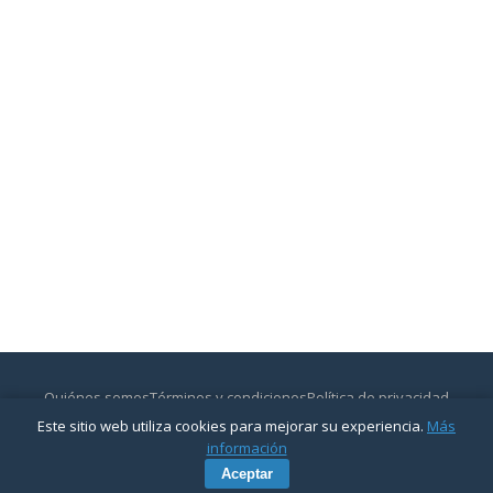
Quiénes somos
Términos y condiciones
Política de privacidad
Contactar
Este sitio web utiliza cookies para mejorar su experiencia.
Más
© 2026
CajasyBancos.com
— Todos los derechos reservados.
información
Aceptar