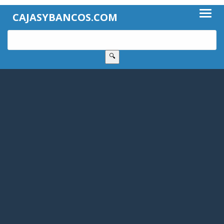
CAJASYBANCOS.COM
🔍