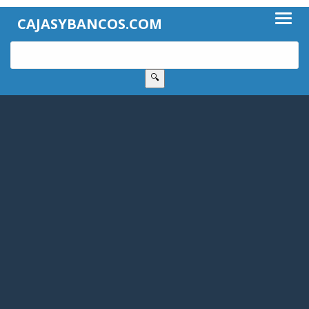
CAJASYBANCOS.COM
🔍