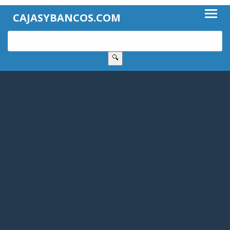
CAJASYBANCOS.COM
🔍