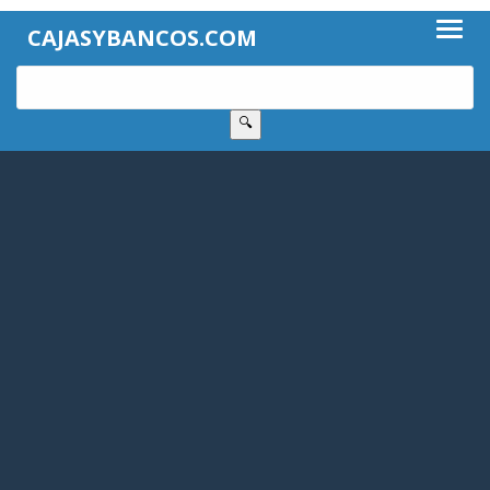
CAJASYBANCOS.COM
🔍