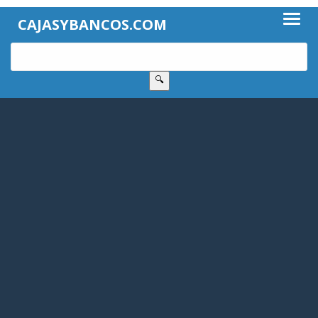
CAJASYBANCOS.COM
🔍