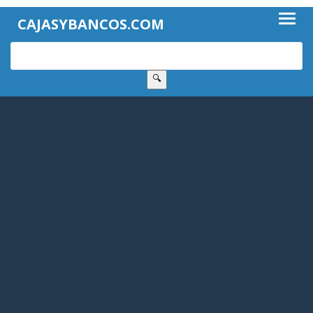
CAJASYBANCOS.COM
🔍