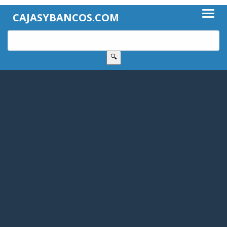
CAJASYBANCOS.COM
🔍