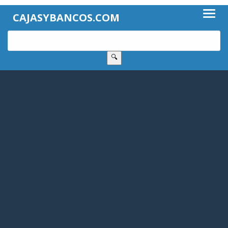
CAJASYBANCOS.COM
🔍