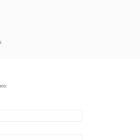
s
rio.