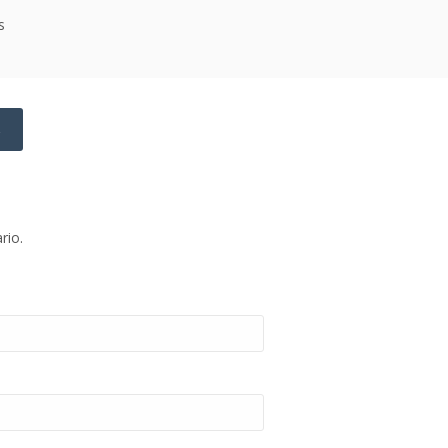
s
→
rio.