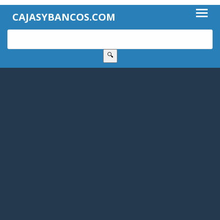
CAJASYBANCOS.COM
🔍