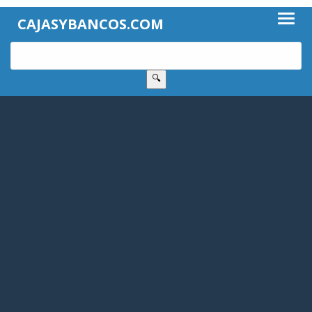
CAJASYBANCOS.COM
🔍