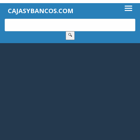
CAJASYBANCOS.COM
🔍