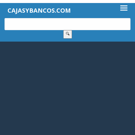
CAJASYBANCOS.COM
🔍