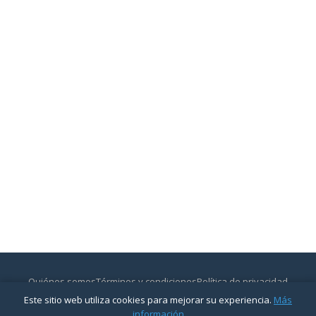
Quiénes somos
Términos y condiciones
Política de privacidad
Contactar
Este sitio web utiliza cookies para mejorar su experiencia.
Más
© 2026
CajasyBancos.com
— Todos los derechos reservados.
información