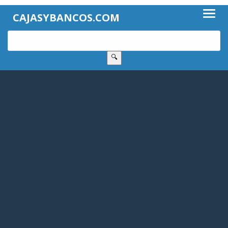
CAJASYBANCOS.COM
🔍